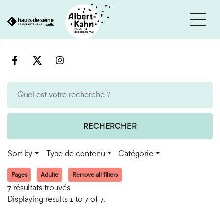
Cookies management panel
Go
Go
to
to
content
search
engine
RECHERCHER
Sort by
Type de contenu
Catégorie
Pages
Adulte
Remove all filters
7 résultats trouvés
Displaying results 1 to 7 of 7.