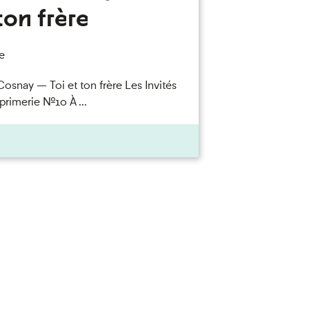
ton frère
e
Cosnay — Toi et ton frère Les Invités
primerie n°10 À ...