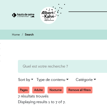
Home
Search
Cookies management panel
Go
Go
to
to
content
search
engine
Sort by
Type de contenu
Catégorie
Pages
Adulte
Nocturne
Remove all filters
7 résultats trouvés
Displaying results 1 to 7 of 7.