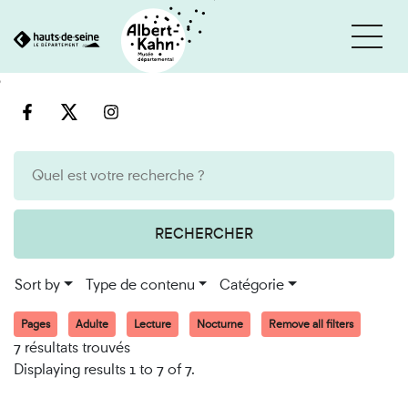
Cookies management panel
Go
Go
to
to
content
search
engine
RECHERCHER
Sort by
Type de contenu
Catégorie
Pages
Adulte
Lecture
Nocturne
Remove all filters
7 résultats trouvés
Displaying results 1 to 7 of 7.