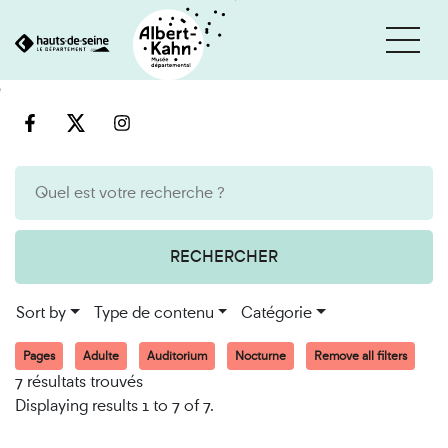
Cookies management panel
Go
Go
to
to
content
search
engine
RECHERCHER
Sort by
Type de contenu
Catégorie
Pages
Adulte
Auditorium
Nocturne
Remove all filters
7 résultats trouvés
Displaying results 1 to 7 of 7.