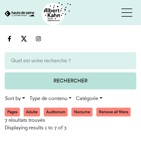
Cookies management panel
Go
Go
to
to
content
search
engine
RECHERCHER
Sort by
Type de contenu
Catégorie
Pages
Adulte
Auditorium
Nocturne
Remove all filters
7 résultats trouvés
Displaying results 1 to 7 of 7.