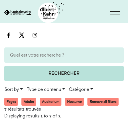
Cookies management panel
Go
Go
to
to
content
search
engine
RECHERCHER
Sort by
Type de contenu
Catégorie
Pages
Adulte
Auditorium
Nocturne
Remove all filters
7 résultats trouvés
Displaying results 1 to 7 of 7.