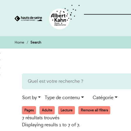
Home
Search
Cookies management panel
Go
Go
to
to
content
search
engine
Sort by
Type de contenu
Catégorie
Pages
Adulte
Lecture
Remove all filters
7 résultats trouvés
Displaying results 1 to 7 of 7.