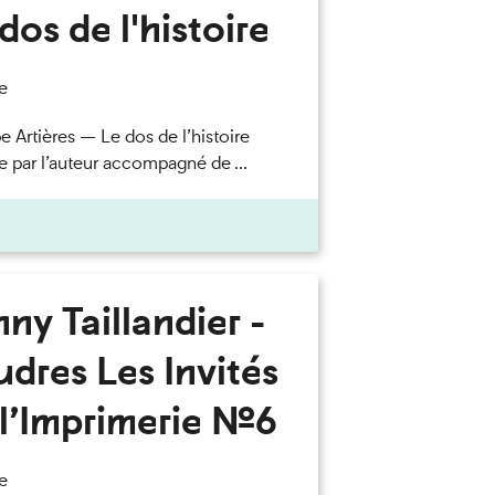
dos de l'histoire
e
e Artières — Le dos de l’histoire
e par l’auteur accompagné de ...
ny Taillandier -
dres Les Invités
l’Imprimerie n°6
e