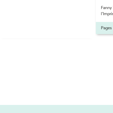
Fanny 
l’Impri
ner
Pages