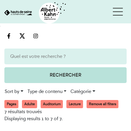
Cookies management panel
Go
Go
to
to
content
search
engine
RECHERCHER
Sort by
Type de contenu
Catégorie
Pages
Adulte
Auditorium
Lecture
Remove all filters
7 résultats trouvés
Displaying results 1 to 7 of 7.