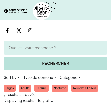
Cookies management panel
Go
Go
to
to
content
search
engine
RECHERCHER
Sort by
Type de contenu
Catégorie
Pages
Adulte
Lecture
Nocturne
Remove all filters
7 résultats trouvés
Displaying results 1 to 7 of 7.