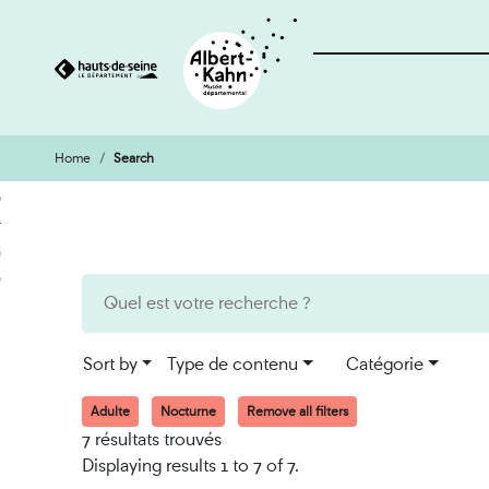
Home
Search
Cookies management panel
Go
Go
to
to
content
search
engine
Sort by
Type de contenu
Catégorie
Adulte
Nocturne
Remove all filters
7 résultats trouvés
Displaying results 1 to 7 of 7.