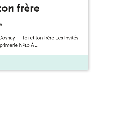
ton frère
e
Cosnay — Toi et ton frère Les Invités
primerie n°10 À ...