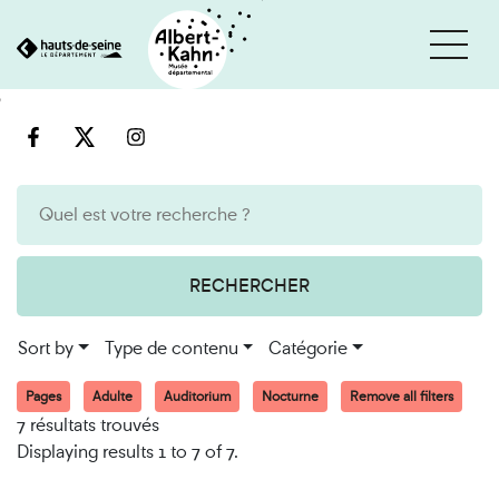
Cookies management panel
Go
Go
to
to
content
search
engine
RECHERCHER
Sort by
Type de contenu
Catégorie
Pages
Adulte
Auditorium
Nocturne
Remove all filters
7 résultats trouvés
Displaying results 1 to 7 of 7.