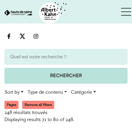
Cookies management panel
Go
Go
to
to
content
search
engine
RECHERCHER
Sort by
Type de contenu
Catégorie
Pages
Remove all filters
248 résultats trouvés
Displaying results 71 to 80 of 248.