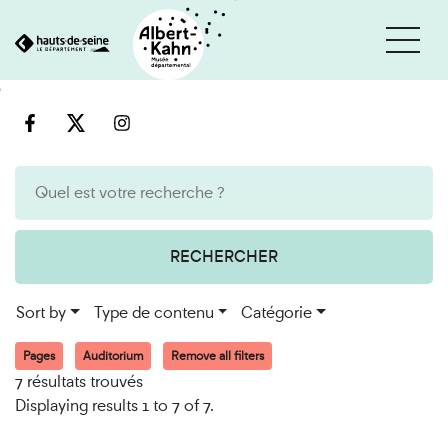
Cookies management panel
Go
Go
to
to
content
search
engine
RECHERCHER
Sort by
Type de contenu
Catégorie
Pages
Auditorium
Remove all filters
7 résultats trouvés
Displaying results 1 to 7 of 7.