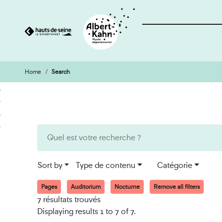
Home
Search
Cookies management panel
Go
Go
to
to
content
search
engine
Sort by
Type de contenu
Catégorie
Pages
Auditorium
Nocturne
Remove all filters
7 résultats trouvés
Displaying results 1 to 7 of 7.