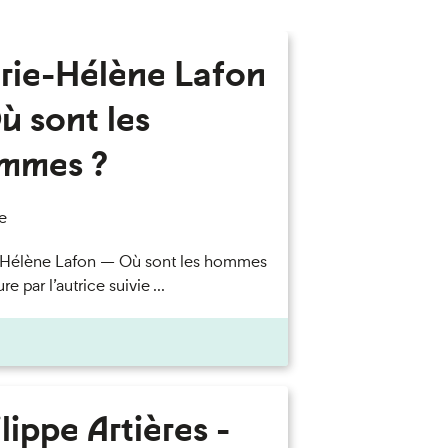
rie-Hélène Lafon
ù sont les
mmes ?
e
-Hélène Lafon — Où sont les hommes
re par l’autrice suivie ...
lippe Artières -