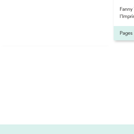
Fanny 
l’Impri
ner
Pages