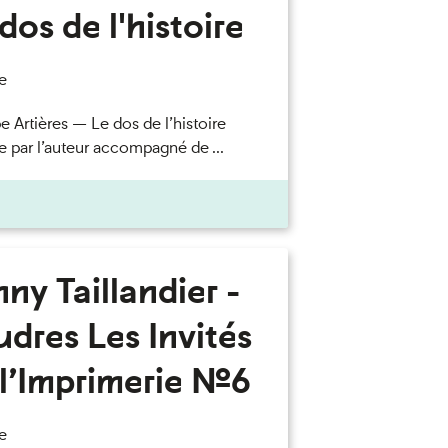
dos de l'histoire
e
e Artières — Le dos de l’histoire
e par l’auteur accompagné de ...
ny Taillandier -
dres Les Invités
l’Imprimerie n°6
e