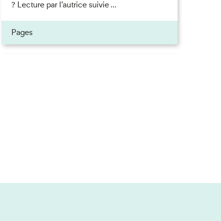
? Lecture par l’autrice suivie ...
ner
Pages
on