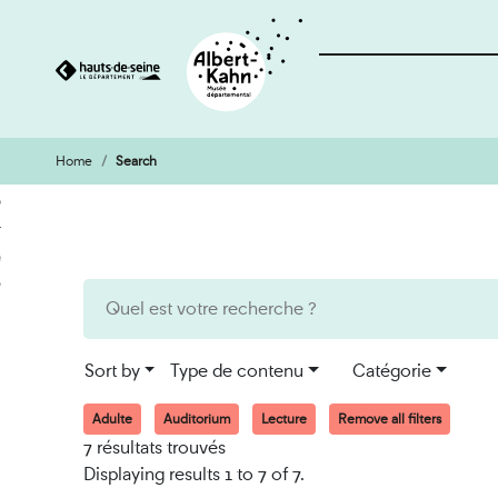
Home
Search
Cookies management panel
Go
Go
to
to
content
search
engine
Sort by
Type de contenu
Catégorie
Adulte
Auditorium
Lecture
Remove all filters
7 résultats trouvés
Displaying results 1 to 7 of 7.