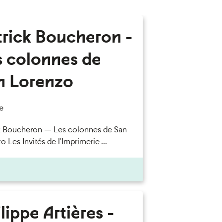
trick Boucheron -
s colonnes de
n Lorenzo
e
k Boucheron — Les colonnes de San
 Les Invités de l'Imprimerie ...
lippe Artières -