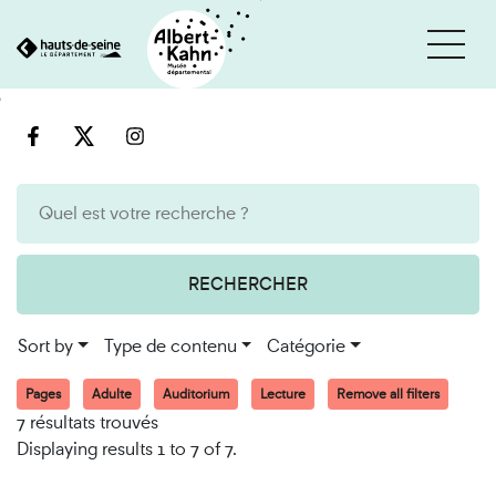
Cookies management panel
Go
Go
to
to
content
search
engine
RECHERCHER
Sort by
Type de contenu
Catégorie
Pages
Adulte
Auditorium
Lecture
Remove all filters
7 résultats trouvés
Displaying results 1 to 7 of 7.