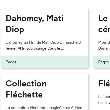
Dahomey, Mati
Le
Diop
cé
Dahomey un film de Mati Diop Dimanche 8
Mois d
février ©filmsdulosange Dans le ...
Dimanc
Pages
Pages
Collection
Fl
Fléchette
Lancem
Les Inv
La collection Fléchette Imaginée par Adrien