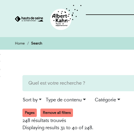
Home
Search
Cookies management panel
Go
Go
to
to
content
search
engine
Sort by
Type de contenu
Catégorie
Pages
Remove all filters
248 résultats trouvés
Displaying results 31 to 40 of 248.