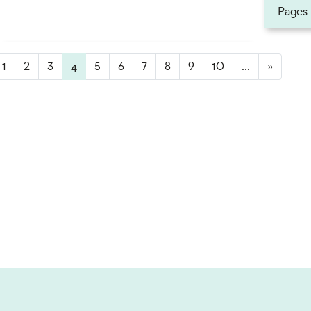
Pages
ner
1
2
3
4
(active)
5
6
7
8
9
10
...
»