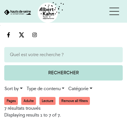
Cookies management panel
Go
Go
to
to
content
search
engine
RECHERCHER
Sort by
Type de contenu
Catégorie
Pages
Adulte
Lecture
Remove all filters
7 résultats trouvés
Displaying results 1 to 7 of 7.