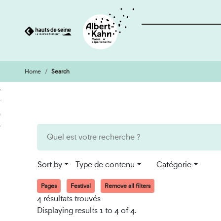
Home
Search
Cookies management panel
Go
Go
to
to
content
search
engine
Sort by
Type de contenu
Catégorie
Pages
Festival
Remove all filters
4 résultats trouvés
Displaying results 1 to 4 of 4.