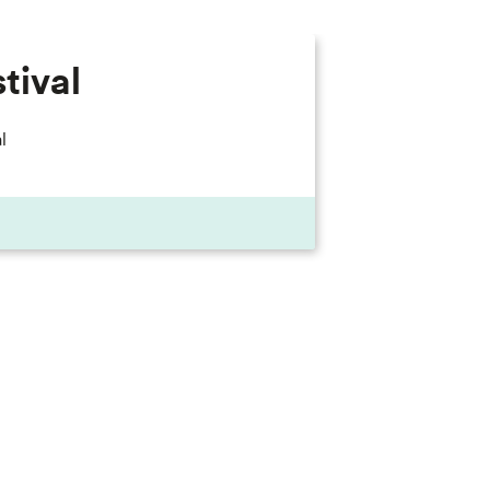
tival
l