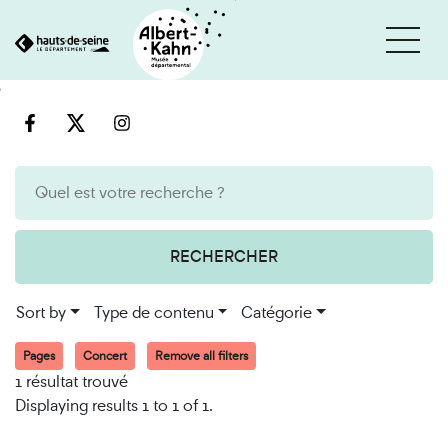
Cookies management panel
Go
Go
to
to
content
search
engine
RECHERCHER
Sort by
Type de contenu
Catégorie
Pages
Concert
Remove all filters
1 résultat trouvé
Displaying results 1 to 1 of 1.