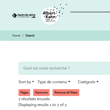
Home
Search
Cookies management panel
Go
Go
to
to
content
search
engine
Sort by
Type de contenu
Catégorie
Pages
Nocturne
Remove all filters
7 résultats trouvés
Displaying results 1 to 7 of 7.