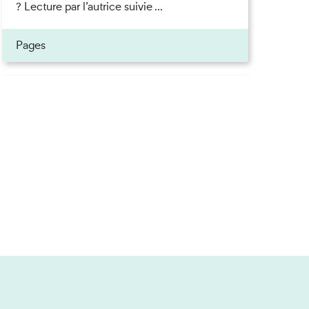
? Lecture par l’autrice suivie ...
ner
Pages
on