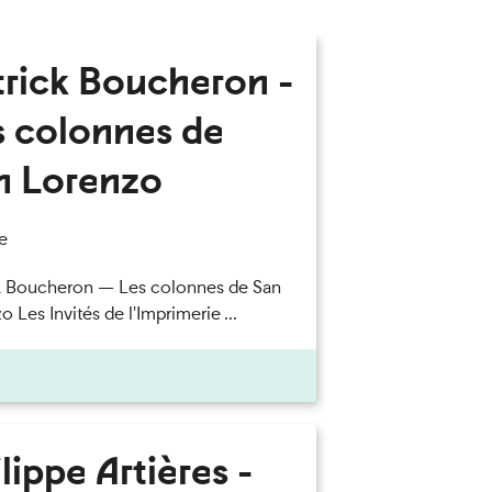
trick Boucheron -
s colonnes de
n Lorenzo
e
k Boucheron — Les colonnes de San
 Les Invités de l'Imprimerie ...
lippe Artières -