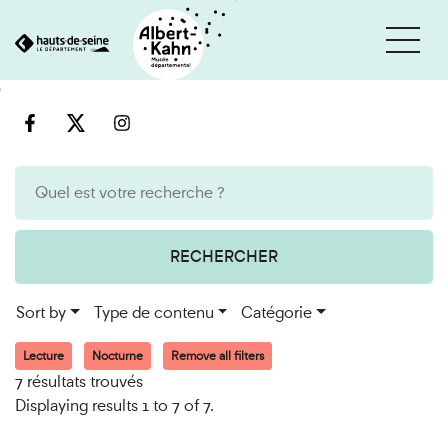
Cookies management panel
Go
Go
to
to
content
search
engine
RECHERCHER
Sort by
Type de contenu
Catégorie
Lecture
Nocturne
Remove all filters
7 résultats trouvés
Displaying results 1 to 7 of 7.