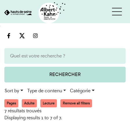
Cookies management panel
Go
Go
to
to
content
search
engine
RECHERCHER
Sort by
Type de contenu
Catégorie
Pages
Adulte
Lecture
Remove all filters
7 résultats trouvés
Displaying results 1 to 7 of 7.