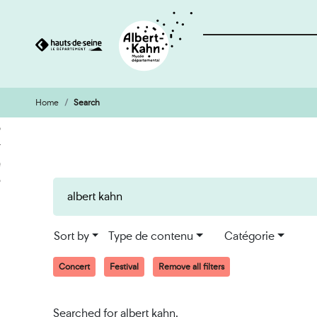
Home
Search
Cookies management panel
Go
Go
to
to
content
search
engine
Sort by
Type de contenu
Catégorie
Concert
Festival
Remove all filters
Searched for albert kahn.