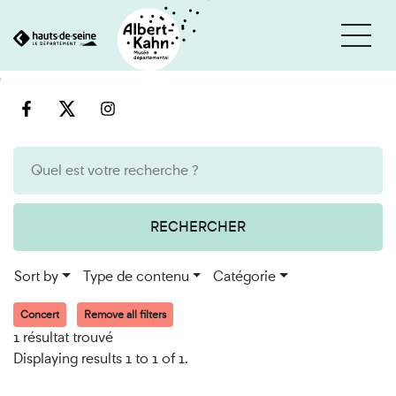
Cookies management panel
Go
Go
to
to
content
search
engine
RECHERCHER
Sort by
Type de contenu
Catégorie
Concert
Remove all filters
1 résultat trouvé
Displaying results 1 to 1 of 1.