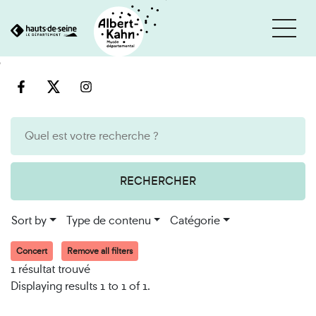
Cookies management panel
Go
Go
to
to
content
search
engine
RECHERCHER
Sort by
Type de contenu
Catégorie
Concert
Remove all filters
1 résultat trouvé
Displaying results 1 to 1 of 1.