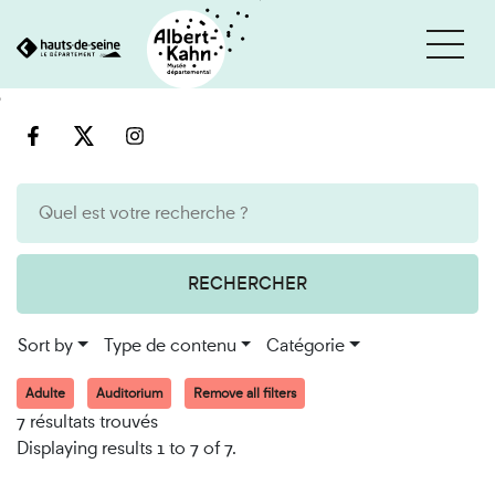
Cookies management panel
Go
Go
to
to
content
search
engine
RECHERCHER
Sort by
Type de contenu
Catégorie
Adulte
Auditorium
Remove all filters
7 résultats trouvés
Displaying results 1 to 7 of 7.