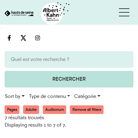
Cookies management panel
Go
Go
to
to
content
search
engine
RECHERCHER
Sort by
Type de contenu
Catégorie
Pages
Adulte
Auditorium
Remove all filters
7 résultats trouvés
Displaying results 1 to 7 of 7.