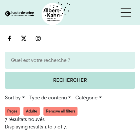
Cookies management panel
Go
Go
to
to
content
search
engine
RECHERCHER
Sort by
Type de contenu
Catégorie
Pages
Adulte
Remove all filters
7 résultats trouvés
Displaying results 1 to 7 of 7.